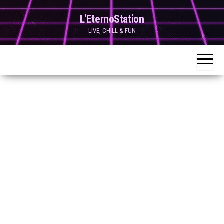
Skip
L'EternoStation
to
LIVE, CHILL & FUN
the
content