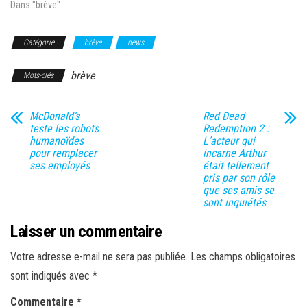
Dans "brève"
Catégorie
brève
news
brève
Mots-clés
McDonald’s
Red Dead
teste les robots
Redemption 2 :
humanoïdes
L’acteur qui
pour remplacer
incarne Arthur
ses employés
était tellement
pris par son rôle
que ses amis se
sont inquiétés
Laisser un commentaire
Votre adresse e-mail ne sera pas publiée.
Les champs obligatoires
sont indiqués avec
*
Commentaire
*