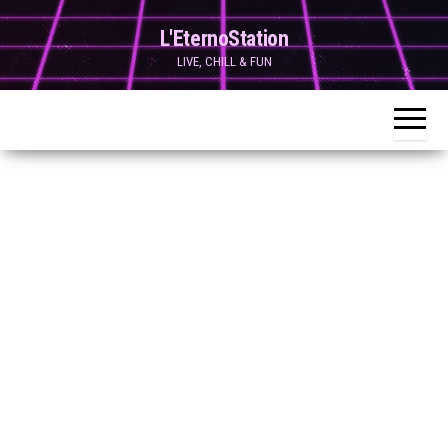
Skip
L'EternoStation
to
LIVE, CHILL & FUN
the
content