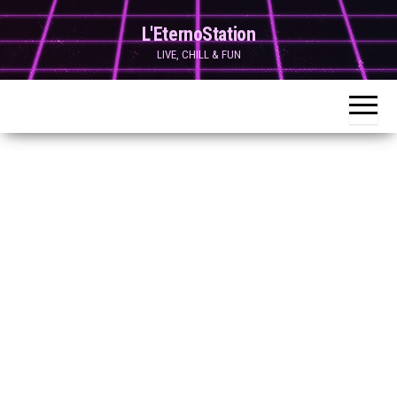
Skip
L'EternoStation
to
LIVE, CHILL & FUN
the
content