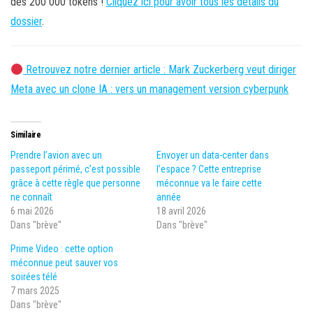
des 200 000 tokens !
Cliquez ici pour avoir tous les détails du
dossier
.
Retrouvez notre dernier article : Mark Zuckerberg veut diriger
Meta avec un clone IA : vers un management version cyberpunk
Similaire
Prendre l’avion avec un
Envoyer un data-center dans
passeport périmé, c’est possible
l’espace ? Cette entreprise
grâce à cette règle que personne
méconnue va le faire cette
ne connaît
année
6 mai 2026
18 avril 2026
Dans "brève"
Dans "brève"
Prime Video : cette option
méconnue peut sauver vos
soirées télé
7 mars 2025
Dans "brève"