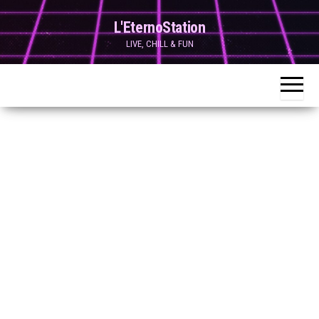
Skip
L'EternoStation
to
LIVE, CHILL & FUN
the
content