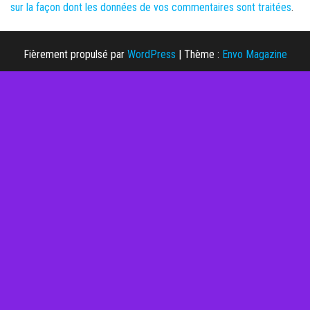
sur la façon dont les données de vos commentaires sont traitées
.
Fièrement propulsé par
WordPress
|
Thème :
Envo Magazine