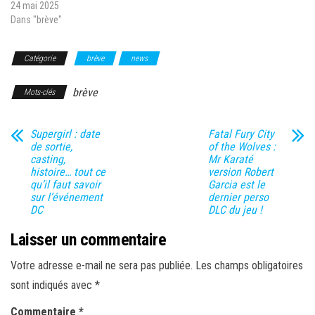
24 mai 2025
Dans "brève"
Catégorie
brève
news
brève
Mots-clés
Supergirl : date
Fatal Fury City
de sortie,
of the Wolves :
casting,
Mr Karaté
histoire… tout ce
version Robert
qu’il faut savoir
Garcia est le
sur l’événement
dernier perso
DC
DLC du jeu !
Laisser un commentaire
Votre adresse e-mail ne sera pas publiée.
Les champs obligatoires
sont indiqués avec
*
Commentaire
*