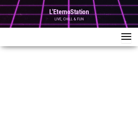
Skip
L'EternoStation
to
LIVE, CHILL & FUN
the
content