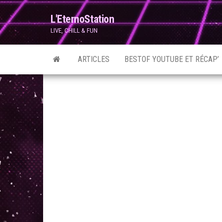
Skip
L'EternoStation
to
LIVE, CHILL & FUN
the
content
ARTICLES
BESTOF YOUTUBE ET RÉCAP’