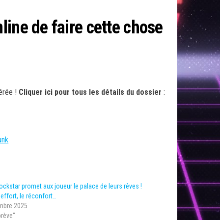
ine de faire cette chose
érée !
Cliquer ici pour tous les détails du dossier
:
unk
ockstar promet aux joueur le palace de leurs rêves !
’effort, le réconfort…
mbre 2025
brève"