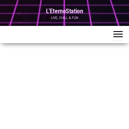
Skip
L'EternoStation
to
LIVE, CHILL & FUN
the
content