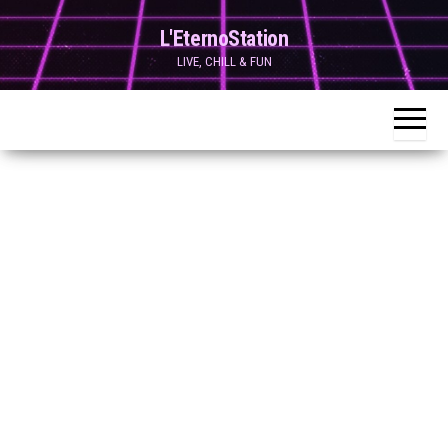
Skip
L'EternoStation
to
LIVE, CHILL & FUN
the
content