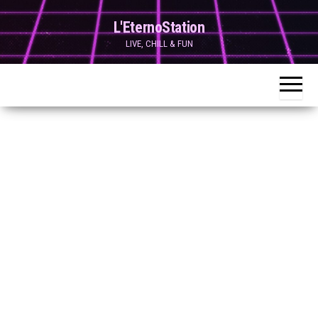
Skip
L'EternoStation
to
LIVE, CHILL & FUN
the
content