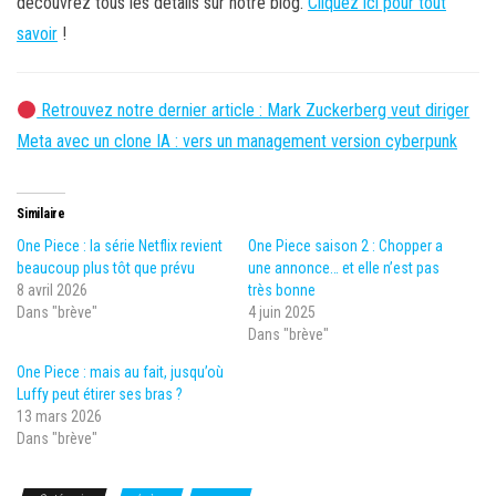
découvrez tous les détails sur notre blog.
Cliquez ici pour tout
savoir
!
Retrouvez notre dernier article : Mark Zuckerberg veut diriger
Meta avec un clone IA : vers un management version cyberpunk
Similaire
One Piece : la série Netflix revient
One Piece saison 2 : Chopper a
beaucoup plus tôt que prévu
une annonce… et elle n’est pas
8 avril 2026
très bonne
Dans "brève"
4 juin 2025
Dans "brève"
One Piece : mais au fait, jusqu’où
Luffy peut étirer ses bras ?
13 mars 2026
Dans "brève"