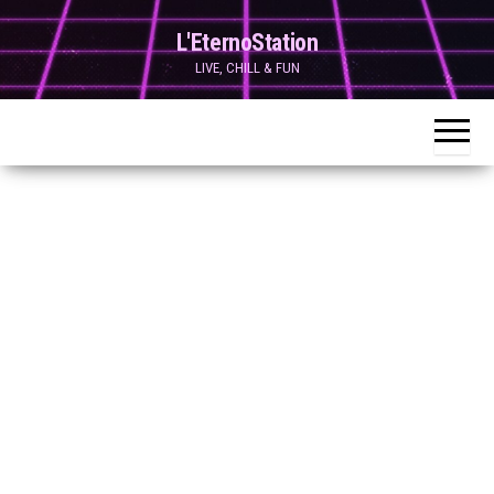
Skip
L'EternoStation
to
LIVE, CHILL & FUN
the
content