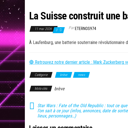
La Suisse construit une 
Par
ETERNOS974
11 mai 2026
0
À Laufenburg, une batterie souterraine révolutionnaire d
🔴 Retrouvez notre dernier article : Mark Zuckerberg 
Catégorie
brève
news
brève
Mots-clés
Star Wars : Fate of the Old Republic : tout ce que
l’on sait à ce jour (infos, annonces, date de sortie
lieux, personnages…)