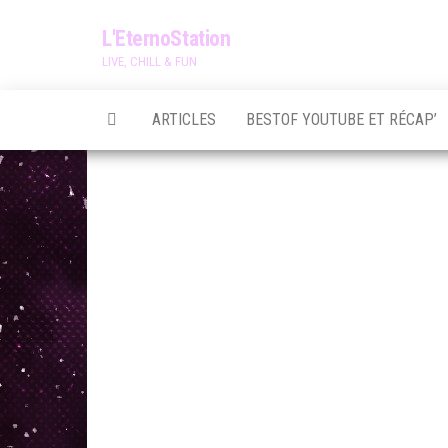
Skip
L'EternoStation
to
LIVE, CHILL & FUN
the
content
ARTICLES
BESTOF YOUTUBE ET RÉCAP’