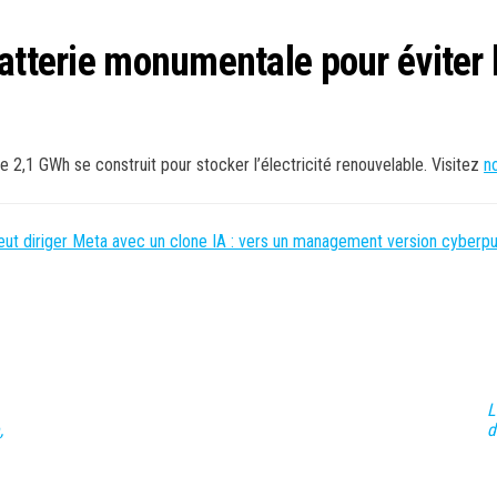
batterie monumentale pour éviter 
e 2,1 GWh se construit pour stocker l’électricité renouvelable. Visitez
n
veut diriger Meta avec un clone IA : vers un management version cyberp
L
,
d