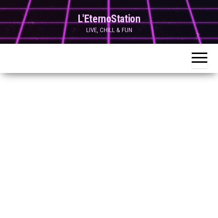
Skip
L'EternoStation
to
LIVE, CHILL & FUN
the
content