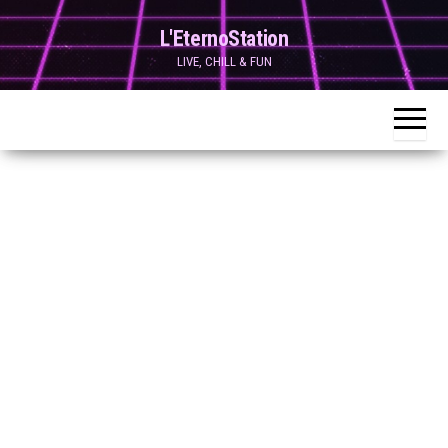
Skip
L'EternoStation
to
LIVE, CHILL & FUN
the
content