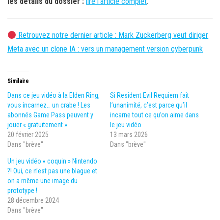
les détails du dossier :
lire l’article complet
.
Retrouvez notre dernier article : Mark Zuckerberg veut diriger
Meta avec un clone IA : vers un management version cyberpunk
Similaire
Dans ce jeu vidéo à la Elden Ring,
Si Resident Evil Requiem fait
vous incarnez… un crabe ! Les
l’unanimité, c’est parce qu’il
abonnés Game Pass peuvent y
incarne tout ce qu’on aime dans
jouer « gratuitement »
le jeu vidéo
20 février 2025
13 mars 2026
Dans "brève"
Dans "brève"
Un jeu vidéo « coquin » Nintendo
?! Oui, ce n’est pas une blague et
on a même une image du
prototype !
28 décembre 2024
Dans "brève"