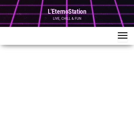
Skip
L'EternoStation
to
LIVE, CHILL & FUN
the
content