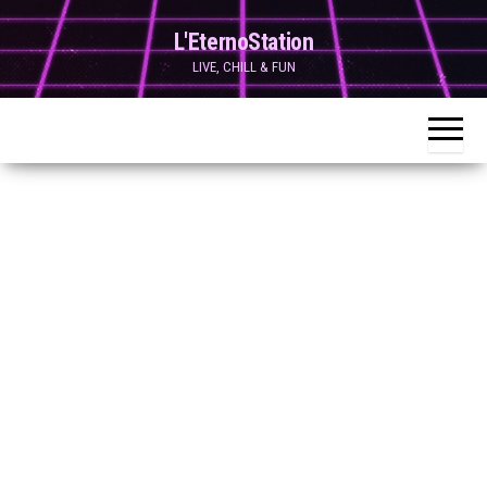
Skip
L'EternoStation
to
LIVE, CHILL & FUN
the
content