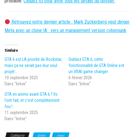
probable.
Cliquez ici pour avoir tous les détails du dossier.
Retrouvez notre dernier article : Mark Zuckerberg veut diriger
Meta avec un clone IA : vers un management version cyberpunk
Similaire
GTA 6 est LA priorité de Rockstar,
Oubliez GTA 6, cette
mais ça ne serait pas leur seul
fonctionnalité de GTA Online est
projet…
un VRAI game changer
10 septembre 2025
6 février 2026
Dans "brève"
Dans "brève"
GTA en anime avant GTA 6 ? Ils
l’ont fait, et c’est complètement
fou !
11 septembre 2025
Dans "brève"
Catégorie
brève
news