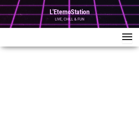
Skip
L'EternoStation
to
LIVE, CHILL & FUN
the
content