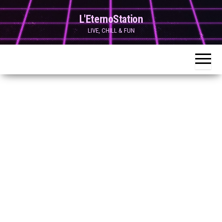
Skip
L'EternoStation
to
LIVE, CHILL & FUN
the
content