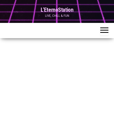
Skip
L'EternoStation
to
LIVE, CHILL & FUN
the
content