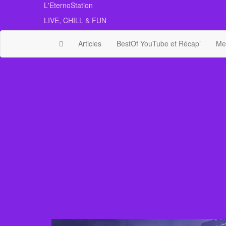
Skip
L'EternoStation
to
LIVE, CHILL & FUN
the
content
Articles
BestOf YouTube et Récap’
Mes