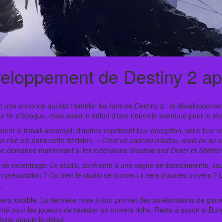
veloppement de Destiny 2 ap
it une annonce qui fait trembler les fans de Destiny 2 : le développemen
ne fin d’époque, mais aussi le début d’une nouvelle aventure pour le stu
luent le travail accompli, d’autres expriment leur déception, voire leu
n rôle clé dans cette décision. «
C’est un cadeau d’adieu, mais on se s
 se demande maintenant si les extensions
Shadow and Order
et
Shatte
ie de recentrage. Le studio, confronté à une vague de licenciements, so
en préparation ? Ou bien le studio se tourne-t-il vers d’autres univers ? 
.
era jouable. La dernière mise à jour promet des améliorations de game
ité pour les joueurs de revisiter un univers riche. Reste à savoir si Bu
stoire depuis le début.