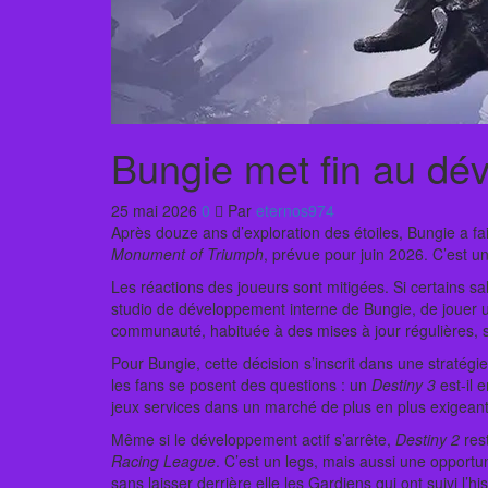
Bungie met fin au dé
25 mai 2026
0
Par
eternos974
Après douze ans d’exploration des étoiles, Bungie a fa
Monument of Triumph
, prévue pour juin 2026. C’est u
Les réactions des joueurs sont mitigées. Si certains sa
studio de développement interne de Bungie, de jouer u
communauté, habituée à des mises à jour régulières,
Pour Bungie, cette décision s’inscrit dans une stratég
les fans se posent des questions : un
Destiny 3
est-il 
jeux services dans un marché de plus en plus exigeant
Même si le développement actif s’arrête,
Destiny 2
rest
Racing League
. C’est un legs, mais aussi une opportun
sans laisser derrière elle les Gardiens qui ont suivi l’hi