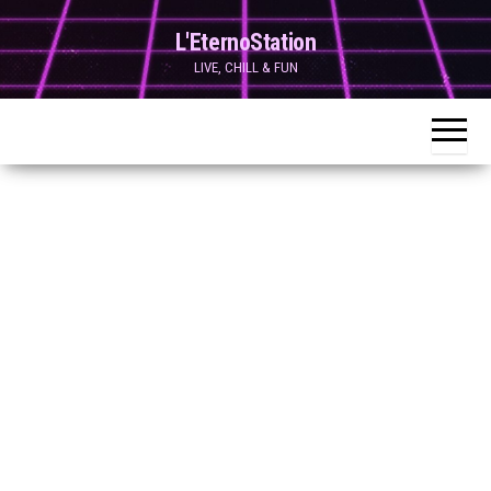
Skip
L'EternoStation
to
LIVE, CHILL & FUN
the
content