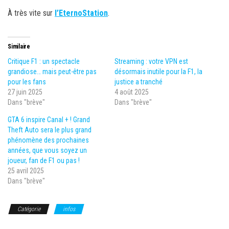
À très vite sur
l’EternoStation
.
Similaire
Critique F1 : un spectacle
Streaming : votre VPN est
grandiose… mais peut-être pas
désormais inutile pour la F1, la
pour les fans
justice a tranché
27 juin 2025
4 août 2025
Dans "brève"
Dans "brève"
GTA 6 inspire Canal + ! Grand
Theft Auto sera le plus grand
phénomène des prochaines
années, que vous soyez un
joueur, fan de F1 ou pas !
25 avril 2025
Dans "brève"
Catégorie
infos