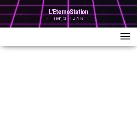
Skip
L'EternoStation
to
LIVE, CHILL & FUN
the
content