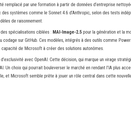
été remplacé par une formation à partir de données d’entreprise nettoy
vec des systèmes comme le Sonnet 4.6 d’Anthropic, selon des tests ind
odèles de raisonnement.
des spécialisations ciblées :
MAI-Image-2.5
pour la génération et la m
du codage sur GitHub. Ces modèles, intégrés à des outils comme PowerP
la capacité de Microsoft à créer des solutions autonômes.
d d’exclusivité avec OpenAI. Cette décision, qui marque un virage straté
Un choix qui pourrait bouleverser le marché en rendant l’IA plus access
lle, et Microsoft semble prête à jouer un rôle central dans cette nouvell