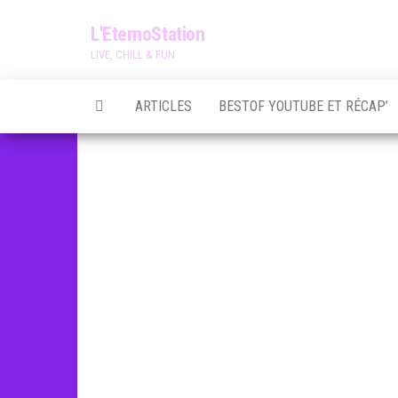
Skip
L'EternoStation
to
LIVE, CHILL & FUN
the
content
ARTICLES
BESTOF YOUTUBE ET RÉCAP’