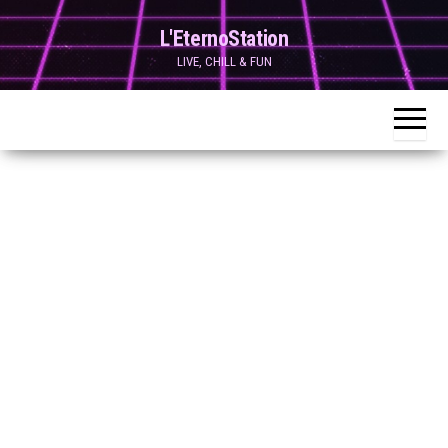
Skip
L'EternoStation
to
LIVE, CHILL & FUN
the
content