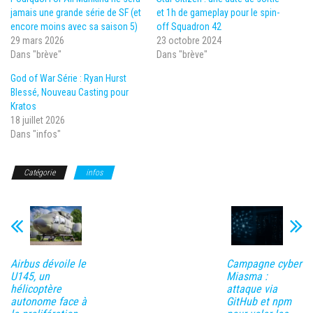
jamais une grande série de SF (et
et 1h de gameplay pour le spin-
encore moins avec sa saison 5)
off Squadron 42
29 mars 2026
23 octobre 2024
Dans "brève"
Dans "brève"
God of War Série : Ryan Hurst
Blessé, Nouveau Casting pour
Kratos
18 juillet 2026
Dans "infos"
Catégorie
infos
Airbus dévoile le
Campagne cyber
U145, un
Miasma :
hélicoptère
attaque via
autonome face à
GitHub et npm