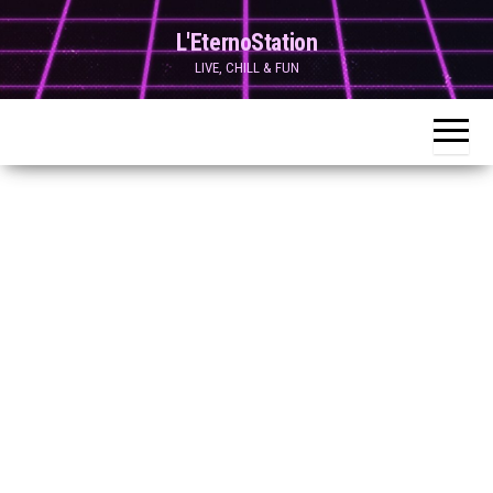
Skip
L'EternoStation
to
LIVE, CHILL & FUN
the
content