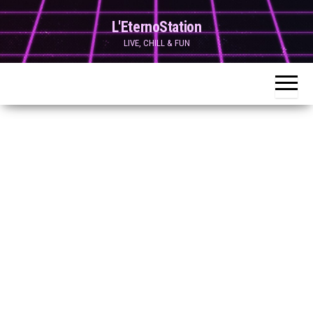
Skip
L'EternoStation
to
LIVE, CHILL & FUN
the
content