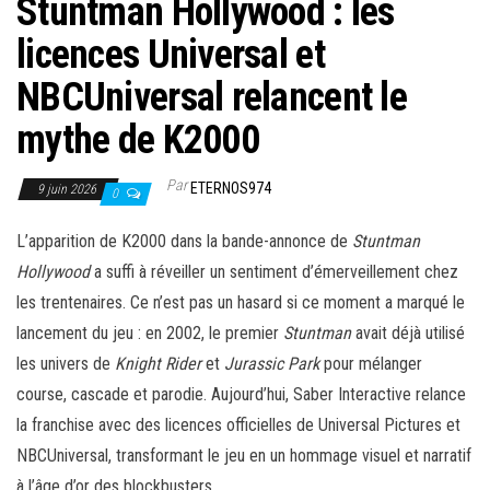
Stuntman Hollywood : les
licences Universal et
NBCUniversal relancent le
mythe de K2000
Par
ETERNOS974
9 juin 2026
0
L’apparition de K2000 dans la bande-annonce de
Stuntman
Hollywood
a suffi à réveiller un sentiment d’émerveillement chez
les trentenaires. Ce n’est pas un hasard si ce moment a marqué le
lancement du jeu : en 2002, le premier
Stuntman
avait déjà utilisé
les univers de
Knight Rider
et
Jurassic Park
pour mélanger
course, cascade et parodie. Aujourd’hui, Saber Interactive relance
la franchise avec des licences officielles de Universal Pictures et
NBCUniversal, transformant le jeu en un hommage visuel et narratif
à l’âge d’or des blockbusters.