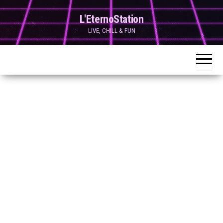
Skip
L'EternoStation
to
LIVE, CHILL & FUN
the
content