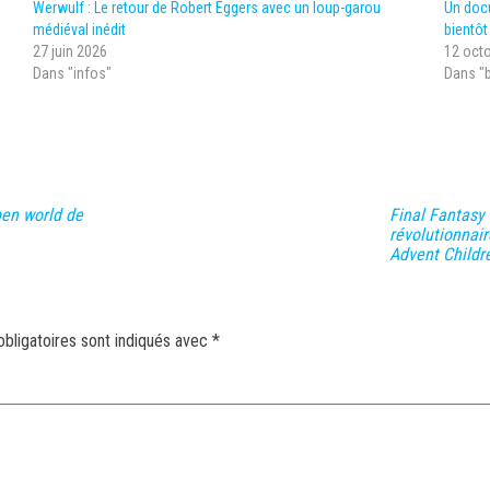
Werwulf : Le retour de Robert Eggers avec un loup-garou
Un docu
médiéval inédit
bientôt
27 juin 2026
12 oct
Dans "infos"
Dans "
pen world de
Final Fantasy
révolutionnair
Advent Childr
bligatoires sont indiqués avec
*