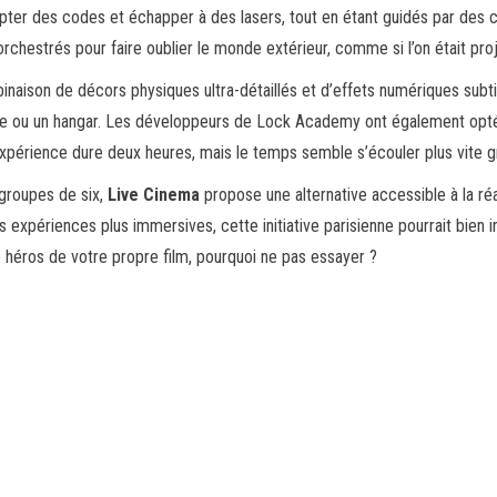
ter des codes et échapper à des lasers, tout en étant guidés par des c
chestrés pour faire oublier le monde extérieur, comme si l’on était proje
naison de décors physiques ultra-détaillés et d’effets numériques subt
e ou un hangar. Les développeurs de Lock Academy ont également opté po
xpérience dure deux heures, mais le temps semble s’écouler plus vite grâc
 groupes de six,
Live Cinema
propose une alternative accessible à la réa
 expériences plus immersives, cette initiative parisienne pourrait bien i
le héros de votre propre film, pourquoi ne pas essayer ?