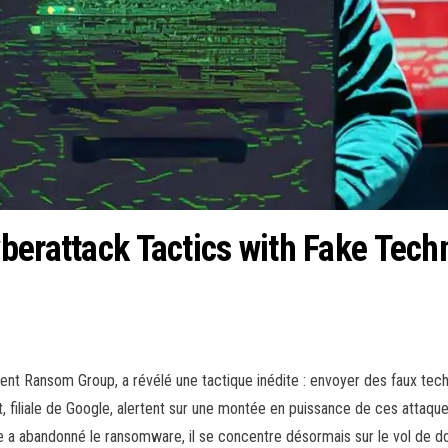
berattack Tactics with Fake Tech
ilent Ransom Group, a révélé une tactique inédite : envoyer des faux tec
t, filiale de Google, alertent sur une montée en puissance de ces attaqu
upe a abandonné le ransomware, il se concentre désormais sur le vol de d