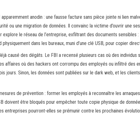
pparemment anodin : une fausse facture sans pièce jointe ni lien malveil
rité ou une migration de données. Il convainc la victime d’ouvrir une s
explore le réseau de l’entreprise, exfiltrant des documents sensibles : 
rend physiquement dans les bureaux, muni d’une clé USB, pour copier dir
éjà causé des dégâts. Le FBI a recensé plusieurs cas où des individu
es affaires où des hackers ont corrompu des employés ou infiltré des e
ois jours. Sinon, les données sont publiées sur le dark web, et les clie
es de prévention : former les employés à reconnaître les arnaques, limi
s USB doivent être bloqués pour empêcher toute copie physique de donn
es entreprises pourront-elles se prémunir contre les prochaines évolutio