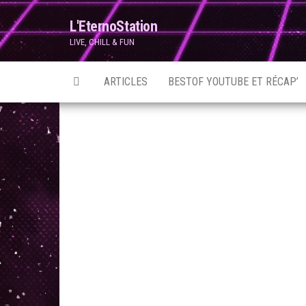
Skip
L'EternoStation
to
LIVE, CHILL & FUN
the
content
ARTICLES
BESTOF YOUTUBE ET RÉCAP’