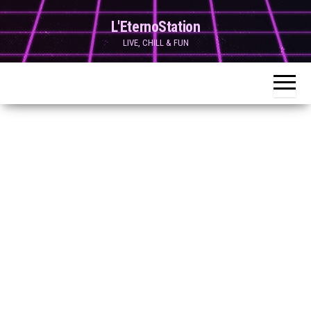
Skip
L'EternoStation
to
LIVE, CHILL & FUN
the
content