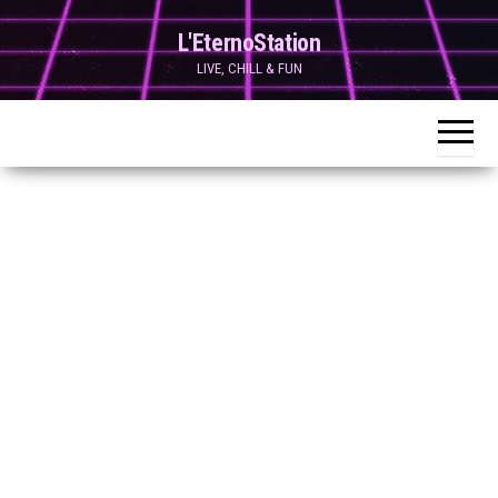
Skip
L'EternoStation
to
LIVE, CHILL & FUN
the
content