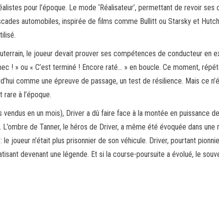
listes pour l’époque. Le mode ‘Réalisateur’, permettant de revoir ses c
scades automobiles, inspirée de films comme Bullitt ou Starsky et Hutch. 
ilisé.
 souterrain, le joueur devait prouver ses compétences de conducteur en
mec ! » ou « C’est terminé ! Encore raté… » en boucle. Ce moment, répét
d’hui comme une épreuve de passage, un test de résilience. Mais ce n’éta
 rare à l’époque.
es vendus en un mois), Driver a dû faire face à la montée en puissance de
e. L’ombre de Tanner, le héros de Driver, a même été évoquée dans une
e joueur n’était plus prisonnier de son véhicule. Driver, pourtant pionnier
matisant devenant une légende. Et si la course-poursuite a évolué, le sou