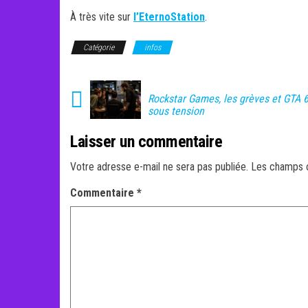
À très vite sur
l’EternoStation
.
Catégorie
infos
Rockstar Games, les grèves et GTA 6
sous tension
Laisser un commentaire
Votre adresse e-mail ne sera pas publiée.
Les champs o
Commentaire
*