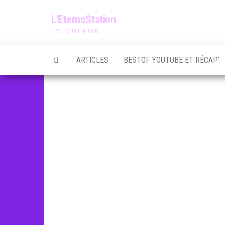
Skip
L'EternoStation
to
LIVE, CHILL & FUN
the
content
ARTICLES
BESTOF YOUTUBE ET RÉCAP’