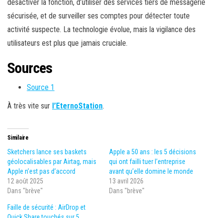
désactiver la fonction, d’utiliser des services tiers de messagerie
sécurisée, et de surveiller ses comptes pour détecter toute
activité suspecte. La technologie évolue, mais la vigilance des
utilisateurs est plus que jamais cruciale.
Sources
Source 1
À très vite sur
l’EternoStation
.
Similaire
Sketchers lance ses baskets
Apple a 50 ans : les 5 décisions
géolocalisables par Airtag, mais
qui ont failli tuer l’entreprise
Apple n’est pas d’accord
avant qu’elle domine le monde
12 août 2025
13 avril 2026
Dans "brève"
Dans "brève"
Faille de sécurité : AirDrop et
Quick Share touchés sur 5