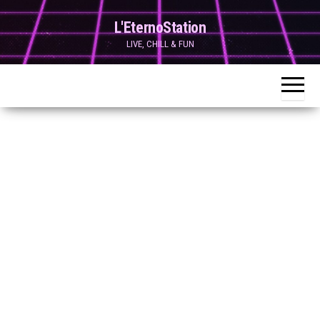
Skip
L'EternoStation
to
LIVE, CHILL & FUN
the
content