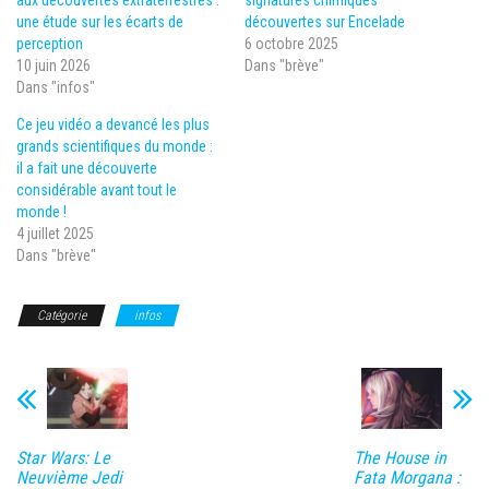
aux découvertes extraterrestres :
signatures chimiques
une étude sur les écarts de
découvertes sur Encelade
perception
6 octobre 2025
10 juin 2026
Dans "brève"
Dans "infos"
Ce jeu vidéo a devancé les plus
grands scientifiques du monde :
il a fait une découverte
considérable avant tout le
monde !
4 juillet 2025
Dans "brève"
Catégorie
infos
Star Wars: Le
The House in
Neuvième Jedi
Fata Morgana :