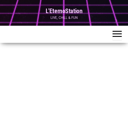
Skip
L'EternoStation
to
LIVE, CHILL & FUN
the
content