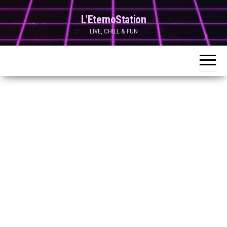
Skip
L'EternoStation
to
LIVE, CHILL & FUN
the
content