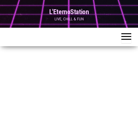
Skip
L'EternoStation
to
LIVE, CHILL & FUN
the
content