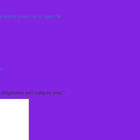
s dépôts privés via un agent IA
éo
obligatoires sont indiqués avec
*