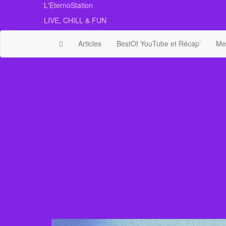
Skip
L'EternoStation
to
LIVE, CHILL & FUN
the
content
Articles
BestOf YouTube et Récap’
Mes