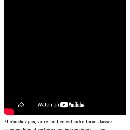
Et n’oubliez pas, votre soutien est notre force :
laissez
un
pouce bleu
et
partagez vos impressions
dans les