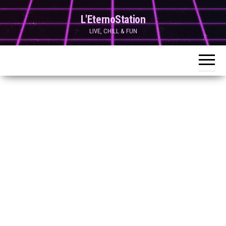
Skip
L'EternoStation
to
LIVE, CHILL & FUN
the
content