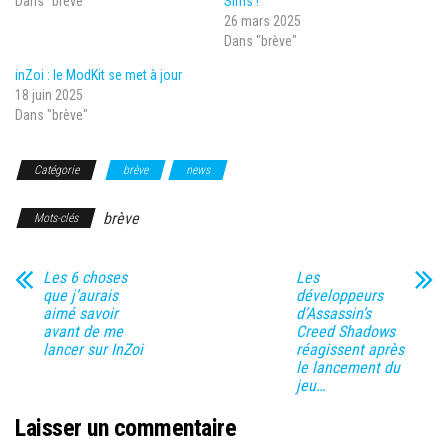
Dans "brève"
Sims !
26 mars 2025
Dans "brève"
inZoi : le ModKit se met à jour
18 juin 2025
Dans "brève"
Catégorie
brève
news
brève
Mots-clés
Les 6 choses
Les
que j’aurais
développeurs
aimé savoir
d’Assassin’s
avant de me
Creed Shadows
lancer sur InZoi
réagissent après
le lancement du
jeu…
Laisser un commentaire