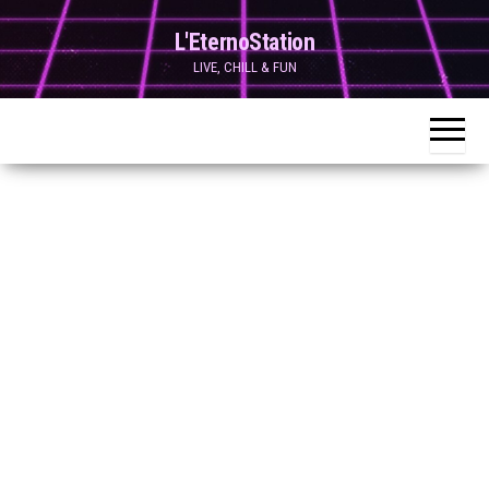
Skip
L'EternoStation
to
LIVE, CHILL & FUN
the
content