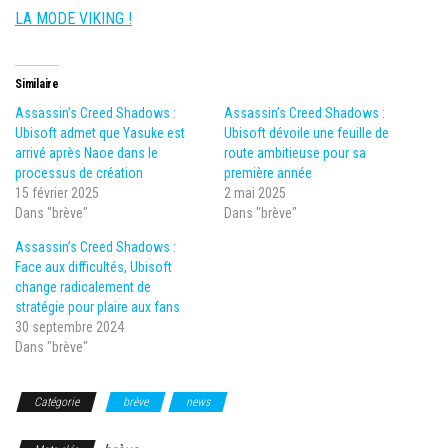
LA MODE VIKING !
Similaire
Assassin’s Creed Shadows :
Assassin’s Creed Shadows :
Ubisoft admet que Yasuke est
Ubisoft dévoile une feuille de
arrivé après Naoe dans le
route ambitieuse pour sa
processus de création
première année
15 février 2025
2 mai 2025
Dans "brève"
Dans "brève"
Assassin’s Creed Shadows :
Face aux difficultés, Ubisoft
change radicalement de
stratégie pour plaire aux fans
30 septembre 2024
Dans "brève"
Catégorie
brève
news