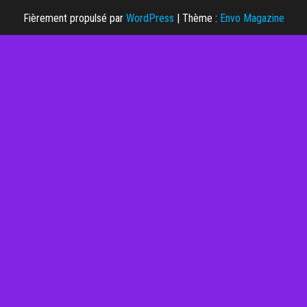
Fièrement propulsé par
WordPress
|
Thème :
Envo Magazine