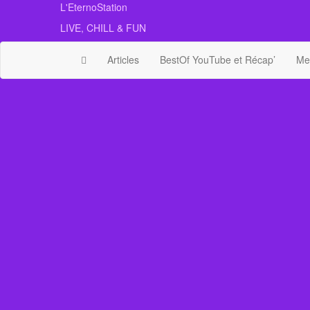
Skip
L'EternoStation
to
LIVE, CHILL & FUN
the
content
Articles
BestOf YouTube et Récap’
Mes