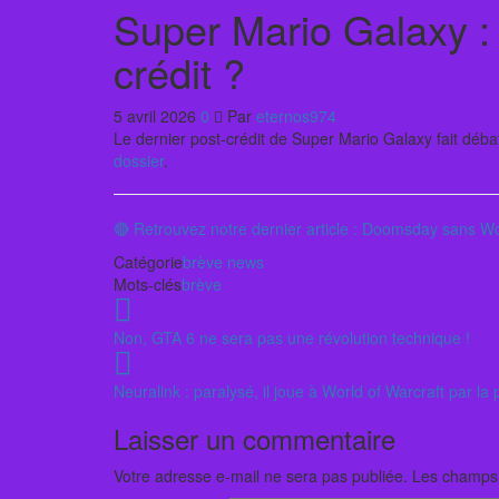
Super Mario Galaxy : 
crédit ?
5 avril 2026
0
Par
eternos974
Le dernier post-crédit de Super Mario Galaxy fait débat.
dossier
.
🔴 Retrouvez notre dernier article : Doomsday sans Wo
Catégorie
brève
news
Mots-clés
brève
Non, GTA 6 ne sera pas une révolution technique !
Neuralink : paralysé, il joue à World of Warcraft par la
Laisser un commentaire
Votre adresse e-mail ne sera pas publiée.
Les champs 