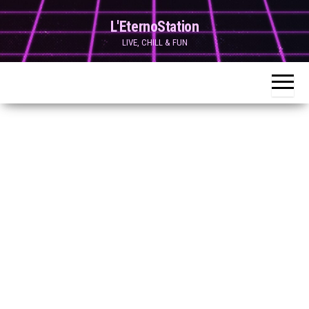
Skip
L'EternoStation
to
LIVE, CHILL & FUN
the
content