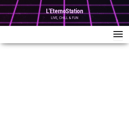
Skip
L'EternoStation
to
LIVE, CHILL & FUN
the
content