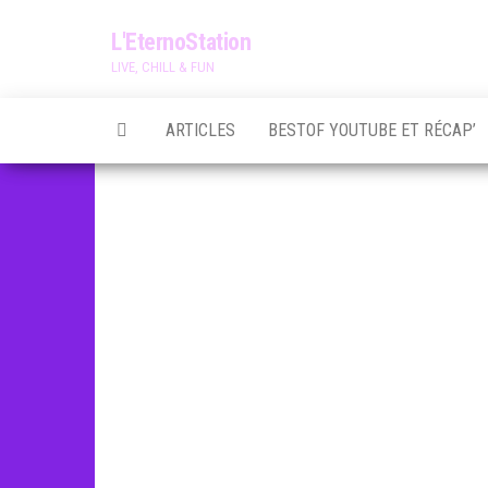
Skip
L'EternoStation
to
LIVE, CHILL & FUN
the
content
ARTICLES
BESTOF YOUTUBE ET RÉCAP’