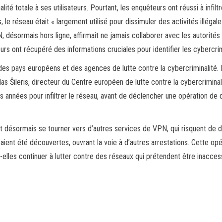
ité totale à ses utilisateurs. Pourtant, les enquêteurs ont réussi à infiltre
s, le réseau était « largement utilisé pour dissimuler des activités illé
, désormais hors ligne, affirmait ne jamais collaborer avec les autorité
rs ont récupéré des informations cruciales pour identifier les cybercrim
 des pays européens et des agences de lutte contre la cybercriminalité. 
as Šileris, directeur du Centre européen de lutte contre la cybercriminali
s années pour infiltrer le réseau, avant de déclencher une opération de d
 désormais se tourner vers d’autres services de VPN, qui risquent de deve
vaient été découvertes, ouvrant la voie à d’autres arrestations. Cette opé
-elles continuer à lutter contre des réseaux qui prétendent être inaccess