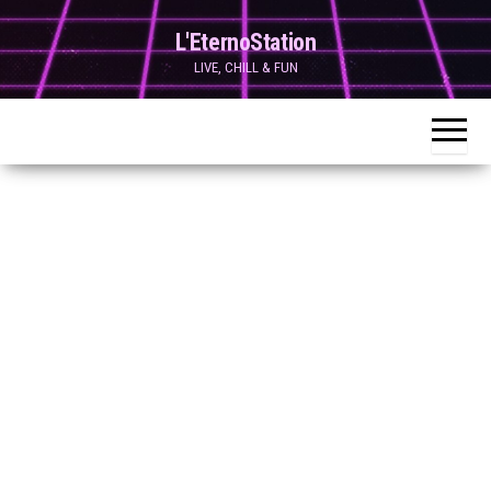
Skip
L'EternoStation
to
LIVE, CHILL & FUN
the
content