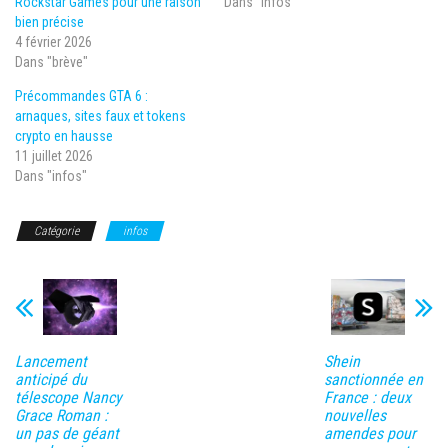
Rockstar Games pour une raison
Dans "infos"
bien précise
4 février 2026
Dans "brève"
Précommandes GTA 6 :
arnaques, sites faux et tokens
crypto en hausse
11 juillet 2026
Dans "infos"
Catégorie
infos
Lancement
Shein
anticipé du
sanctionnée en
télescope Nancy
France : deux
Grace Roman :
nouvelles
un pas de géant
amendes pour