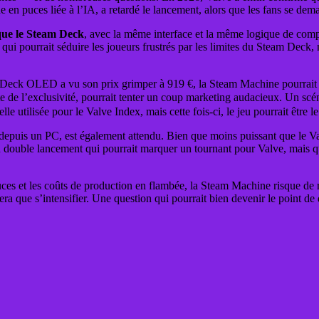
n puces liée à l’IA, a retardé le lancement, alors que les fans se deman
 que le Steam Deck
, avec la même interface et la même logique de compat
ui pourrait séduire les joueurs frustrés par les limites du Steam Deck, m
am Deck OLED a vu son prix grimper à 919 €, la Steam Machine pourrait
e de l’exclusivité, pourrait tenter un coup marketing audacieux. Un sc
le utilisée pour le Valve Index, mais cette fois-ci, le jeu pourrait être 
epuis un PC, est également attendu. Bien que moins puissant que le Val
 double lancement qui pourrait marquer un tournant pour Valve, mais qui
s puces et les coûts de production en flambée, la Steam Machine risque de 
 fera que s’intensifier. Une question qui pourrait bien devenir le point