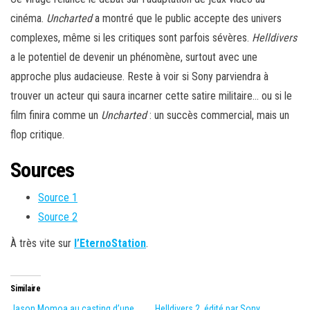
cinéma.
Uncharted
a montré que le public accepte des univers
complexes, même si les critiques sont parfois sévères.
Helldivers
a le potentiel de devenir un phénomène, surtout avec une
approche plus audacieuse. Reste à voir si Sony parviendra à
trouver un acteur qui saura incarner cette satire militaire… ou si le
film finira comme un
Uncharted
: un succès commercial, mais un
flop critique.
Sources
Source 1
Source 2
À très vite sur
l’EternoStation
.
Similaire
Jason Momoa au casting d’une
Helldivers 2, édité par Sony,