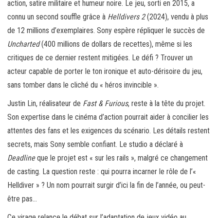
action, satire militaire et humeur noire. Le jeu, sorti en 2015, a
connu un second souffle grâce à
Helldivers 2
(2024), vendu à plus
de 12 millions d’exemplaires. Sony espère répliquer le succès de
Uncharted
(400 millions de dollars de recettes), même si les
critiques de ce dernier restent mitigées. Le défi ? Trouver un
acteur capable de porter le ton ironique et auto-dérisoire du jeu,
sans tomber dans le cliché du « héros invincible ».
Justin Lin, réalisateur de
Fast & Furious
, reste à la tête du projet.
Son expertise dans le cinéma d’action pourrait aider à concilier les
attentes des fans et les exigences du scénario. Les détails restent
secrets, mais Sony semble confiant. Le studio a déclaré à
Deadline
que le projet est « sur les rails », malgré ce changement
de casting. La question reste : qui pourra incarner le rôle de l’«
Helldiver » ? Un nom pourrait surgir d’ici la fin de l’année, ou peut-
être pas…
Ce virage relance le débat sur l’adaptation de jeux vidéo au