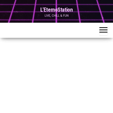
Skip
L'EternoStation
to
LIVE, CHILL & FUN
the
content